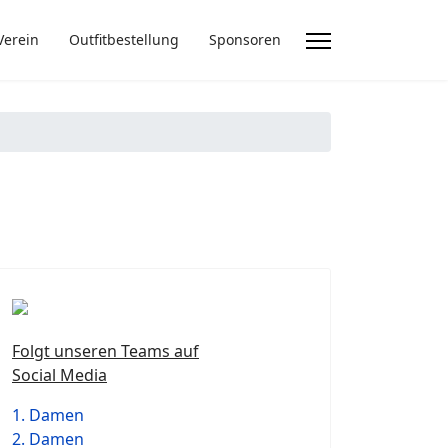
Verein
Outfitbestellung
Sponsoren
Folgt unseren Teams auf
Social Media
1. Damen
2. Damen