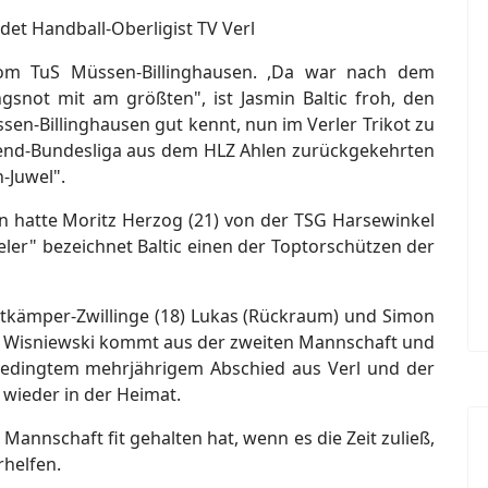
det Handball-Oberligist TV Verl
om TuS Müssen-Billinghausen. ,Da war nach dem
snot mit am größten", ist Jasmin Baltic froh, den
sen-Billinghausen gut kennt, nun im Verler Trikot zu
ugend-Bundesliga aus dem HLZ Ahlen zurückgekehrten
h-Juwel".
 hatte Moritz Herzog (21) von der TSG Harsewinkel
eler" bezeichnet Baltic einen der Toptorschützen der
tkämper-Zwillinge (18) Lukas (Rückraum) und Simon
ax Wisniewski kommt aus der zweiten Mannschaft und
 bedingtem mehrjährigem Abschied aus Verl und der
) wieder in der Heimat.
 Mannschaft fit gehalten hat, wenn es die Zeit zuließ,
helfen.