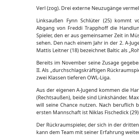
Verl (zog). Drei externe Neuzugänge vermel
Linksaußen Fynn Schlüter (25) kommt v
Abgang von Freddi Trapphoff die Handlung
Spieler, den er aus gemeinsamer Zeit in Müs
sehen. Den nach einem Jahr in der 2. A-J
Mattis Leitner (18) bezeichnet Baltic als „Ro
Bereits im November seine Zusage gegeben
II. Als „durchschlagskräftigen Rückraumspi
zwei Klassen tieferen OWL-Liga.
Aus der eigenen A-Jugend kommen die Har
(Rechtsaußen), beide sind Linkshänder. M
will seine Chance nutzen. Nach beruflich
ersten Mannschaft ist Niklas Fischedick (29
Der Rückraumspieler, der sich in der dritten
kann dem Team mit seiner Erfahrung weiter