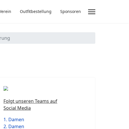
Verein
Outfitbestellung
Sponsoren
hrung
Folgt unseren Teams auf
Social Media
1. Damen
2. Damen