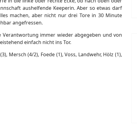
rfe in die linke oder rechte Ecke, ob nach oben oder
annschaft aushelfende Keeperin. Aber so etwas darf
lles machen, aber nicht nur drei Tore in 30 Minute
iehbar angefressen.
die Verantwortung immer wieder abgegeben und von
istehend einfach nicht ins Tor.
3), Mersch (4/2), Foede (1), Voss, Landwehr, Hölz (1),