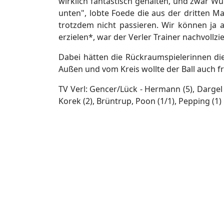
wirklich fantastisch gehalten, und zwar Wü
unten", lobte Foede die aus der dritten M
trotzdem nicht passieren. Wir können ja a
erzielen*, war der Verler Trainer nachvollz
Dabei hätten die Rückraumspielerinnen 
Außen und vom Kreis wollte der Ball auch fre
TV Verl: Gencer/Lück - Hermann (5), Dargel (
Korek (2), Brüntrup, Poon (1/1), Pepping (1)