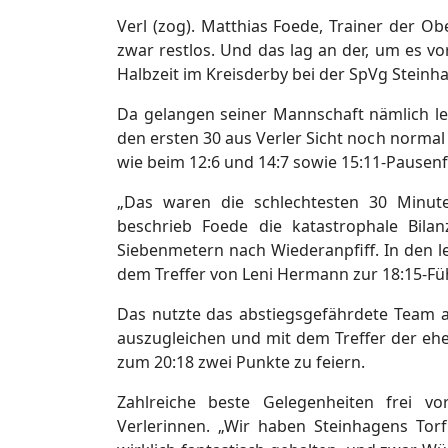
Verl (zog). Matthias Foede, Trainer der Ob
zwar restlos. Und das lag an der, um es v
Halbzeit im Kreisderby bei der SpVg Steinh
Da gelangen seiner Mannschaft nämlich led
den ersten 30 aus Verler Sicht noch normal
wie beim 12:6 und 14:7 sowie 15:11-Pausenf
„Das waren die schlechtesten 30 Minute
beschrieb Foede die katastrophale Bila
Siebenmetern nach Wiederanpfiff. In den l
dem Treffer von Leni Hermann zur 18:15-Fü
Das nutzte das abstiegsgefährdete Team 
auszugleichen und mit dem Treffer der e
zum 20:18 zwei Punkte zu feiern.
Zahlreiche beste Gelegenheiten frei v
Verlerinnen. „Wir haben Steinhagens To