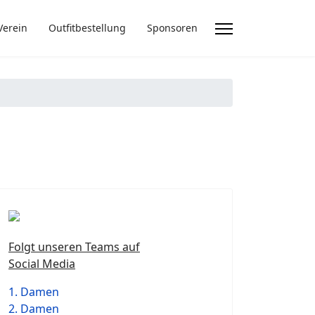
Verein
Outfitbestellung
Sponsoren
Folgt unseren Teams auf
Social Media
1. Damen
2. Damen