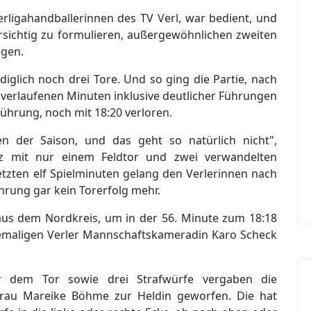
erligahandballerinnen des TV Verl, war bedient, und
orsichtig zu formulieren, außergewöhnlichen zweiten
agen.
iglich noch drei Tore. Und so ging die Partie, nach
 verlaufenen Minuten inklusive deutlicher Führungen
ührung, noch mit 18:20 verloren.
n der Saison, und das geht so natürlich nicht",
nz mit nur einem Feldtor und zwei verwandelten
etzten elf Spielminuten gelang den Verlerinnen nach
hrung gar kein Torerfolg mehr.
aus dem Nordkreis, um in der 56. Minute zum 18:18
hemaligen Verler Mannschaftskameradin Karo Scheck
or dem Tor sowie drei Strafwürfe vergaben die
rfrau Mareike Böhme zur Heldin geworfen. Die hat