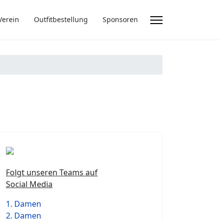
Verein
Outfitbestellung
Sponsoren
Folgt unseren Teams auf
Social Media
1. Damen
2. Damen