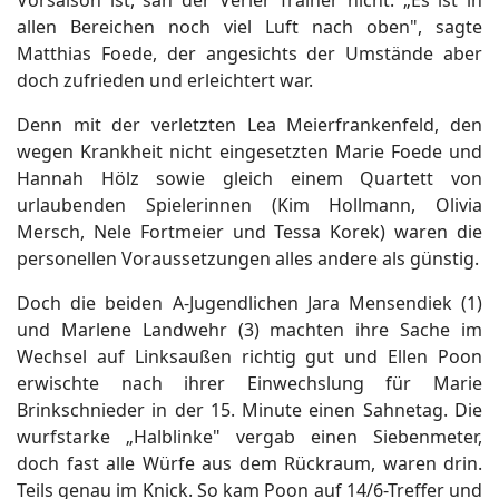
Vorsaison ist, sah der Verler Trainer nicht. „Es ist in
allen Bereichen noch viel Luft nach oben", sagte
Matthias Foede, der angesichts der Umstände aber
doch zufrieden und erleichtert war.
Denn mit der verletzten Lea Meierfrankenfeld, den
wegen Krankheit nicht eingesetzten Marie Foede und
Hannah Hölz sowie gleich einem Quartett von
urlaubenden Spielerinnen (Kim Hollmann, Olivia
Mersch, Nele Fortmeier und Tessa Korek) waren die
personellen Voraussetzungen alles andere als günstig.
Doch die beiden A-Jugendlichen Jara Mensendiek (1)
und Marlene Landwehr (3) machten ihre Sache im
Wechsel auf Linksaußen richtig gut und Ellen Poon
erwischte nach ihrer Einwechslung für Marie
Brinkschnieder in der 15. Minute einen Sahnetag. Die
wurfstarke „Halblinke" vergab einen Siebenmeter,
doch fast alle Würfe aus dem Rückraum, waren drin.
Teils genau im Knick. So kam Poon auf 14/6-Treffer und