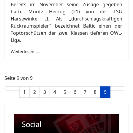
Bereits im November seine Zusage gegeben
hatte Moritz Herzog (21) von der TSG
Harsewinkel II. Als „durchschlagskräftigen
Rückraumspieler" bezeichnet Baltic einen der
Toptorschützen der zwei Klassen tieferen OWL-
Liga.
Weiterlesen …
Seite 9 von 9
1
2
3
4
5
6
7
8
9