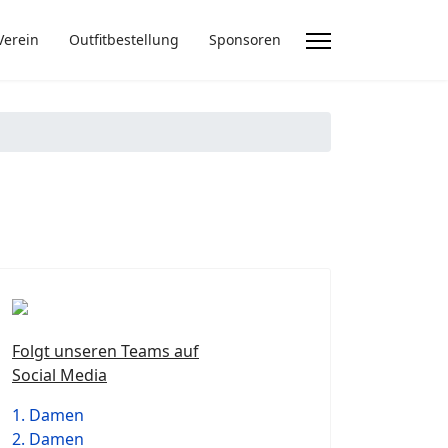
Verein
Outfitbestellung
Sponsoren
Folgt unseren Teams auf
Social Media
1. Damen
2. Damen